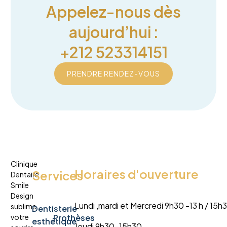
Appelez-nous dès
aujourd’hui :
+212 523314151
PRENDRE RENDEZ-VOUS
Clinique
Horaires d'ouverture
Services
Dentaire
Smile
Design
Lundi ,mardi et Mercredi 9h30 -13 h / 15
sublime
Dentisterie
votre
Prothèses
esthétique
Jeudi 9h30-15h30