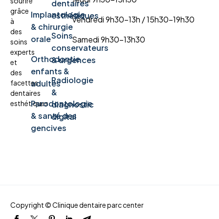
sourire
dentaires
grâce
Implantologie
esthétiques
Vendredi 9h30-13h / 15h30-19h30
à
& chirurgie
des
Soins
orale
Samedi 9h30-13h30
soins
conservateurs
experts
Orthodontie
& urgences
et
enfants &
des
Radiologie
facettes
adultes
&
dentaires
Parodontologie
esthétiques.
diagnostic
& santé des
digital
gencives
Copyright © Clinique dentaire parc center