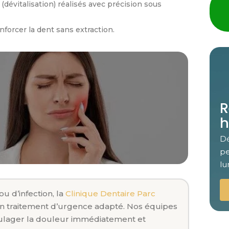
(dévitalisation) réalisés avec précision sous
forcer la dent sans extraction.
R
h
Dé
pe
lu
u d’infection, la
Clinique Dentaire Parc
un
traitement d’urgence
adapté. Nos équipes
ulager la douleur immédiatement
et