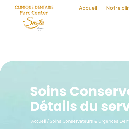
Accueil
Notre cli
Soins Conserv
Détails du ser
Accueil
/
Soins Conservateurs & Urgences Dent