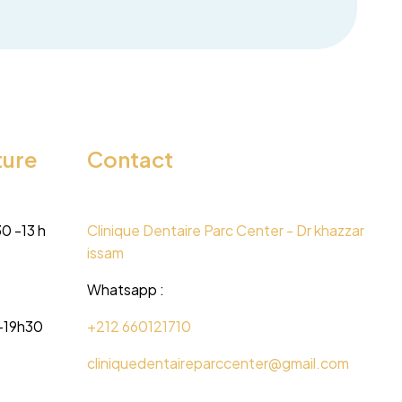
ture
Contact
30 -13 h
Clinique Dentaire Parc Center - Dr khazzar
issam
Whatsapp :
-19h30
+212 660121710
cliniquedentaireparccenter@gmail.com