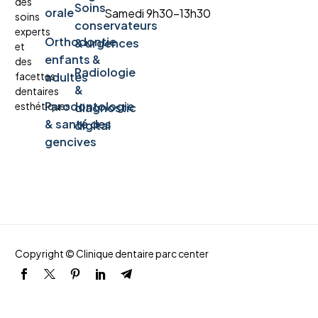
des
Soins
orale
Samedi 9h30-13h30
soins
conservateurs
experts
Orthodontie
& urgences
et
enfants &
des
Radiologie
facettes
adultes
&
dentaires
Parodontologie
esthétiques.
diagnostic
& santé des
digital
gencives
Copyright © Clinique dentaire parc center