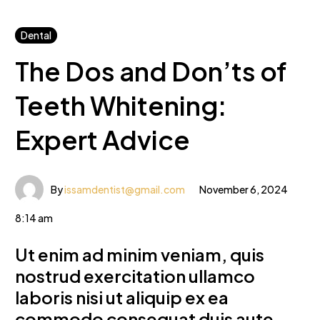
Dental
The Dos and Don’ts of
Teeth Whitening:
Expert Advice
By
issamdentist@gmail.com
November 6, 2024
8:14 am
Ut enim ad minim veniam, quis
nostrud exercitation ullamco
laboris nisi ut aliquip ex ea
commodo consequat duis aute