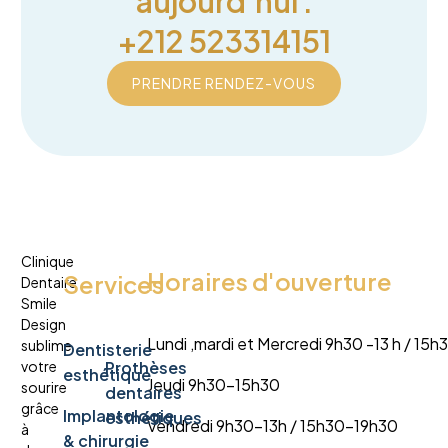
aujourd’hui :
+212 523314151
PRENDRE RENDEZ-VOUS
Clinique
Horaires d'ouverture
Services
Dentaire
Smile
Design
Lundi ,mardi et Mercredi 9h30 -13 h / 15
sublime
Dentisterie
votre
Prothèses
esthétique
Jeudi 9h30-15h30
sourire
dentaires
grâce
Implantologie
esthétiques
Vendredi 9h30-13h / 15h30-19h30
à
& chirurgie