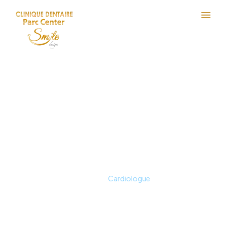
Cardiologue
Book a private consultation and get in
touch with one of our well trained and
experienced doctors.
Home
Cardiologue