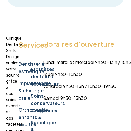
Clinique
Horaires d'ouverture
Services
Dentaire
Smile
Design
Lundi ,mardi et Mercredi 9h30 -13 h / 15
sublime
Dentisterie
votre
Prothèses
esthétique
Jeudi 9h30-15h30
sourire
dentaires
grâce
Implantologie
esthétiques
Vendredi 9h30-13h / 15h30-19h30
à
& chirurgie
des
Soins
orale
Samedi 9h30-13h30
soins
conservateurs
experts
Orthodontie
& urgences
et
enfants &
des
Radiologie
facettes
adultes
&
dentaires