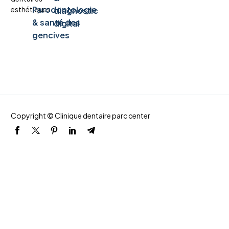
Parodontologie
esthétiques.
diagnostic
& santé des
digital
gencives
Copyright © Clinique dentaire parc center